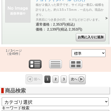
核が２個入った双子です。サイズは一番広い縦横を
計りました。約１3.5ｘ7.5ｍｍ．一点もの。現品か
ぎり。
天然石につき多少の穴、キズなどがございます。
通常価格：2,353円(税込)
価格： 2,139円(税込 2,353円)
1 / 3ページ
（全49件）
1
2
3
前へ
次へ
商品検索
キーワード検索