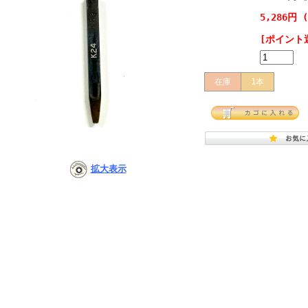
価格:
5,286円 
[ポイント
購入数:
本
在庫
1本
拡大表示