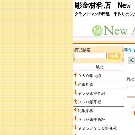
彫金材料店 New 
クラフトマン御用達 手作りのシ
商品検索
手作り
地金
９５０銀丸線
彫金
純銀丸線
９５０銀甲丸線
９５０銀平板
純銀平板
９５０銀平角板
９２５／９５０銀丸板