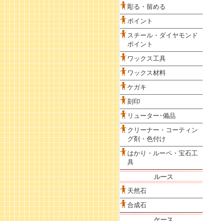
彫る・留める
ポイント
スチール・ダイヤモンド
ポイント
ワックス工具
ワックス材料
ケガキ
刻印
リューター･備品
クリーナー・コーティン
グ剤・色付け
はかり・ルーペ・宝石工
具
ルース
天然石
合成石
ケース