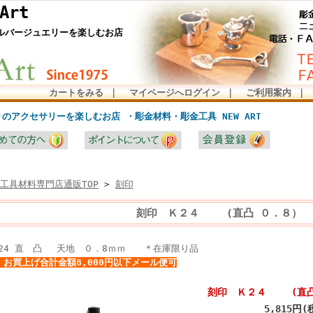
Art
ルバージュエリーを楽しむお店
カートをみる
｜
マイページへログイン
｜
ご利用案内
｜
のアクセサリーを楽しむお店 ・彫金材料・彫金工具 NEW ART
工具材料専門店通販TOP
>
刻印
刻印 Ｋ２４ (直凸 ０．８）
K24 直 凸 天地 ０．8ｍｍ ＊在庫限り品
お買上げ合計金額8,000円以下メール便可
刻印 Ｋ２４ (直凸
通常価格:
5,815円(