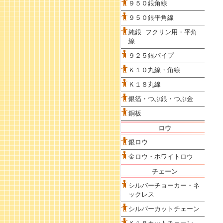
９５０銀角線
９５０銀平角線
純銀 フクリン用・平角
線
９２５銀パイプ
Ｋ１０丸線・角線
Ｋ１８丸線
銀箔・つぶ銀・つぶ金
銅板
ロウ
銀ロウ
金ロウ・ホワイトロウ
チェーン
シルバーチョーカー・ネ
ックレス
シルバーカットチェーン