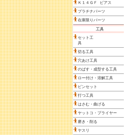
Ｋ１４ＧＦ ピアス
プラチナパーツ
在庫限りパーツ
工具
セット工
具
切る工具
穴あけ工具
のばす・成型する工具
ロー付け・溶解工具
ピンセット
打つ工具
はさむ・曲げる
ヤットコ・プライヤー
磨き・削る
ヤスリ