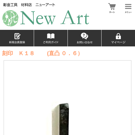
刻印 Ｋ１８ (直凸 ０．６）