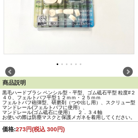
商品説明
黒毛ハードブラシ ペンシル型・平型、ゴム砥石平型 粒度#２
４０、フェルトバフ平型１２ｍｍ・２５ｍｍ
フェルトバフ砲弾型、研磨剤（つや出し用）、スクリュー型
マンドレール(フェルトバフに使用）、
マンドレール(ゴム砥石に使用） ２．３４軸
お使いの際は防塵マスクと保護メガネを着用してください。
価格:
273円
(税込 300円)